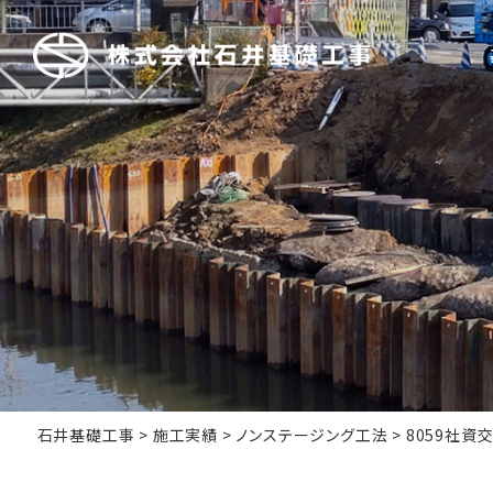
石井基礎工事
>
施工実績
>
ノンステージング工法
>
8059社資