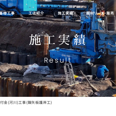
基礎工事
工法紹介
施工実績
鋼材リース・販売
施工実績
Result
交付金(河川)工事(鋼矢板護岸工)