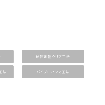
法
硬質地盤クリア工法
工法
バイブロハンマ工法