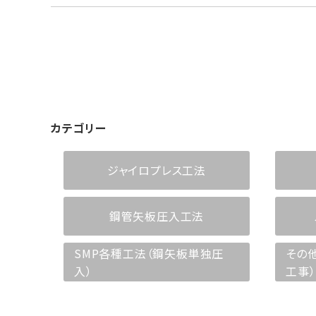
カテゴリー
ジャイロプレス工法
鋼管矢板圧入工法
SMP各種工法（鋼矢板単独圧
その
入）
工事）