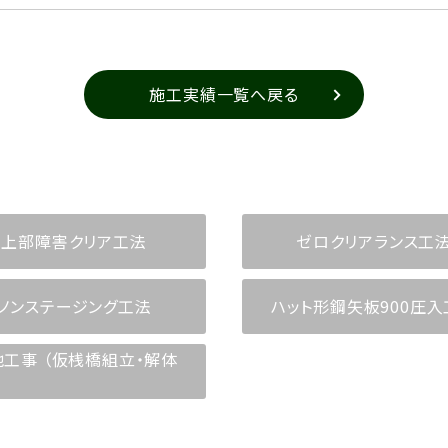
施工実績一覧へ戻る
上部障害クリア工法
ゼロクリアランス工
ノンステージング工法
ハット形鋼矢板900圧入
他工事 （仮桟橋組立・解体