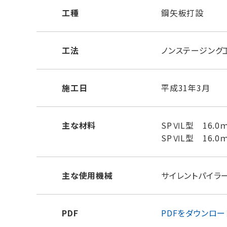
工種
鋼矢板打設
工法
ノンステージング
施工日
平成31年3月
主な材料
SPⅥL型 16.0
SPⅥL型 16.0
主な使用機械
サイレントパイラー
PDF
PDFをダウンロー