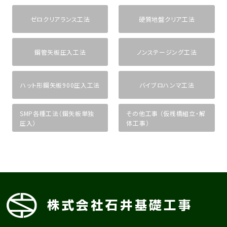
ゼロクリアランス工法
硬質地盤クリア工法
鋼管矢板圧入工法
ノンステージング工法
ハット形鋼矢板900圧入工法
バイブロハンマ工法
SMP各種工法（鋼矢板単独
その他工事 （仮桟橋組立・解
圧入）
体工事）