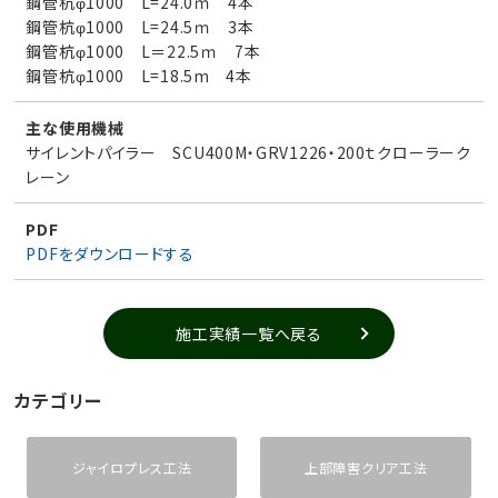
鋼管杭φ1000 L=24.0ｍ 4本
鋼管杭φ1000 L=24.5ｍ 3本
鋼管杭φ1000 L＝22.5ｍ 7本
鋼管杭φ1000 L=18.5m 4本
主な使用機械
サイレントパイラー SCU400M・GRV1226・200ｔクローラーク
レーン
PDF
PDFをダウンロードする
施工実績一覧へ戻る
カテゴリー
ジャイロプレス工法
上部障害クリア工法