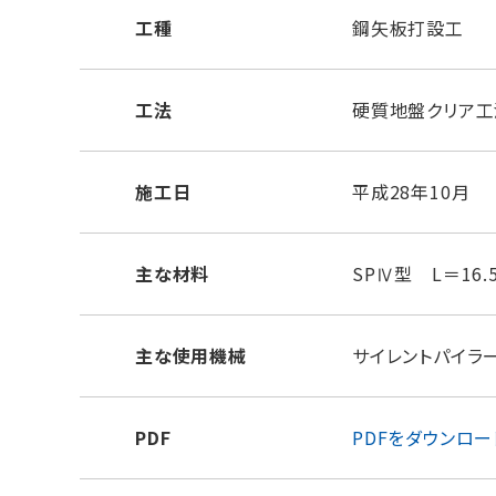
工種
鋼矢板打設工
工法
硬質地盤クリア工
施工日
平成28年10月
主な材料
SPⅣ型 L＝16.
主な使用機械
サイレントパイラー
PDF
PDFをダウンロー