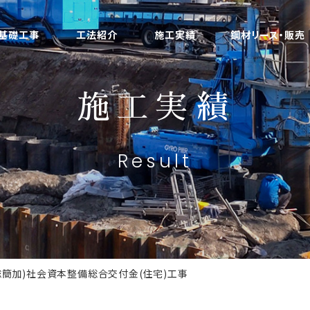
基礎工事
工法紹介
施工実績
鋼材リース・販売
施工実績
Result
総簡加)社会資本整備総合交付金(住宅)工事