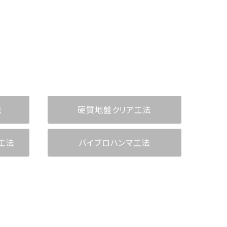
法
硬質地盤クリア工法
工法
バイブロハンマ工法