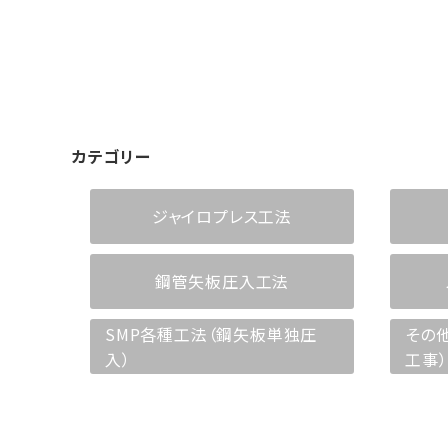
カテゴリー
ジャイロプレス工法
鋼管矢板圧入工法
SMP各種工法（鋼矢板単独圧
その
入）
工事）