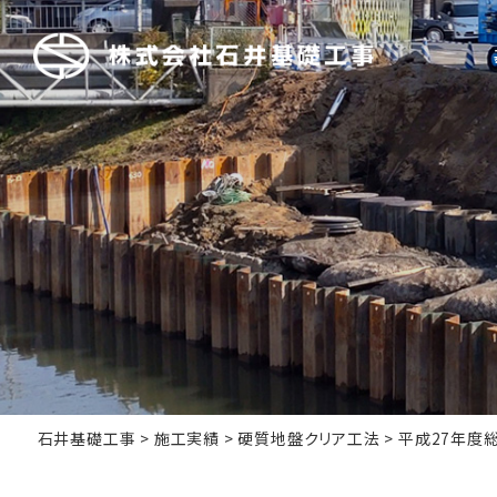
石井基礎工事
>
施工実績
>
硬質地盤クリア工法
>
平成27年度