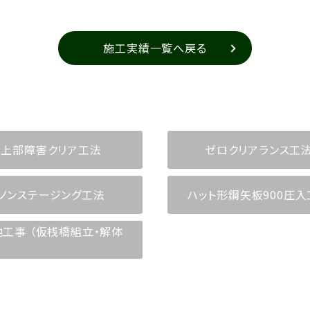
施工実績一覧へ戻る
上部障害クリア工法
ゼロクリアランス工
ノンステージング工法
ハット形鋼矢板900圧入
他工事 （仮桟橋組立・解体