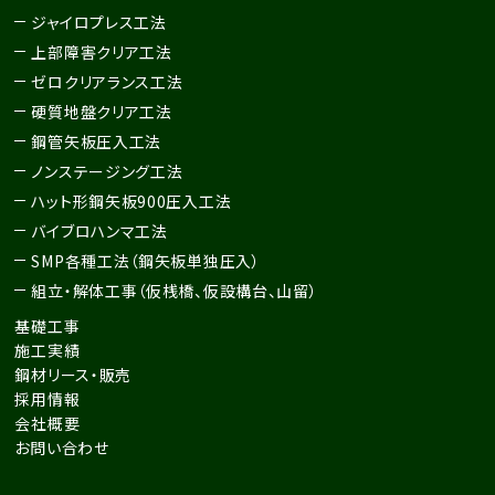
ジャイロプレス工法
上部障害クリア工法
ゼロクリアランス工法
硬質地盤クリア工法
鋼管矢板圧入工法
ノンステージング工法
ハット形鋼矢板900圧入工法
バイブロハンマ工法
SMP各種工法
（鋼矢板単独圧入）
組立・解体工事
（仮桟橋、仮設構台、山留）
基礎工事
施工実績
鋼材リース・販売
採用情報
会社概要
お問い合わせ