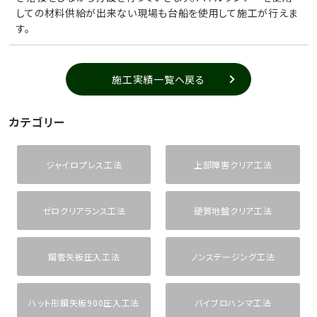
しての材料供給が出来ない現場も台船を使用して施工が行えま
す。
施工実績一覧へ戻る
カテゴリー
ジャイロプレス工法
上部障害クリア工法
ゼロクリアランス工法
硬質地盤クリア工法
鋼管矢板圧入工法
ノンステージング工法
ハット形鋼矢板900圧入工法
バイブロハンマ工法