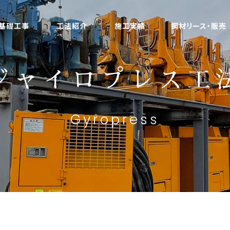
基礎工事
工法紹介
施工実績
鋼材リース・販売
ジャイロプレス工
Gyropress