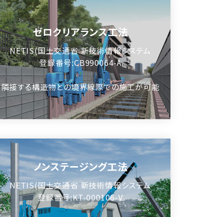
ゼロクリアランス工法
NETIS(国土交通省 新技術情報システム
登録番号:CB990064-A
隣接する構造物との境界線際での施工が可能
ノンステージング工法
NETIS(国土交通省 新技術情報システム
登録番号:KT-000106-V