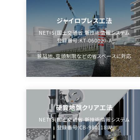
ジャイロプレス工法
NETIS(国土交通省 新技術情報システム
登録番号:KT-060020-A
狭隘地、空頭制限などの省スペースに対応
硬質地盤クリア工法
NETIS(国土交通省 新技術情報システム
登録番号:CB-980118-V