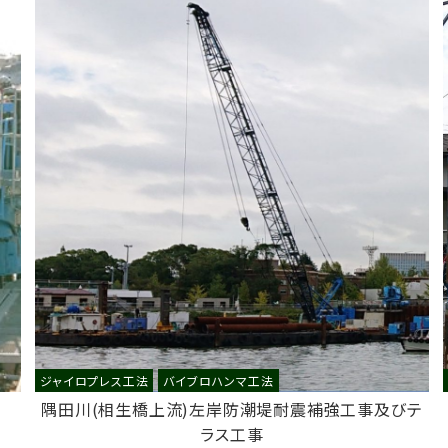
ジャイロプレス工法
バイブロハンマ工法
隅田川(相生橋上流)左岸防潮堤耐震補強工事及びテ
ラス工事