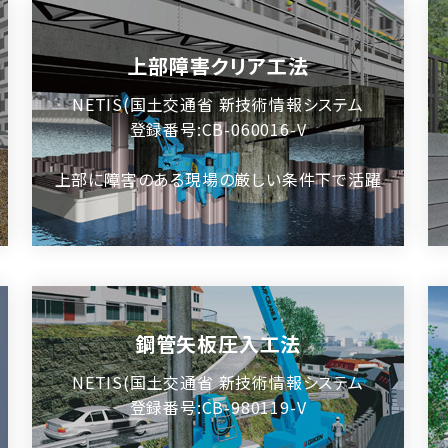
上部障害クリア工法
NETIS(国土交通省 新技術情報システム
登録番号:CB-060016-V
上部に障害のある現場の厳しい条件下で活躍
鋼管矢板圧入工法
NETIS(国土交通省 新技術情報システム
登録番号:CB-980119-V