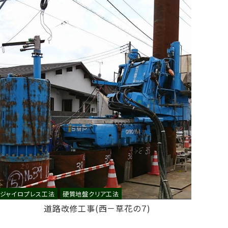
ジャイロプレス工法
硬質地盤クリア工法
道路改修工事(西－草花の７)